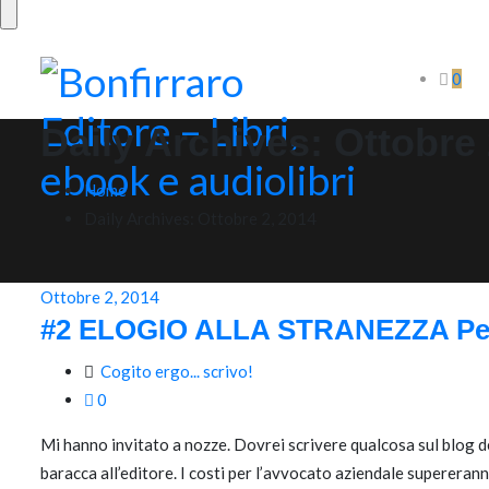
0
Daily Archives:
Ottobre 
Home
Daily Archives:
Ottobre 2, 2014
Ottobre 2, 2014
#2 ELOGIO ALLA STRANEZZA Per l
Cogito ergo... scrivo!
0
Mi hanno invitato a nozze. Dovrei scrivere qualcosa sul blog de
baracca all’editore. I costi per l’avvocato aziendale supererann