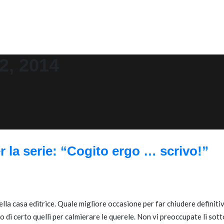
2, 2014
a serie: “Cogito ergo … scrivo!”
lla casa editrice. Quale migliore occasione per far chiudere definiti
o di certo quelli per calmierare le querele. Non vi preoccupate lì sott