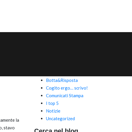
Botta&Risposta
Cogito ergo… scrivo!
Comunicati Stampa
I top 5
Notizie
Uncategorized
vamente la
o, stavo
Cerca nel blog