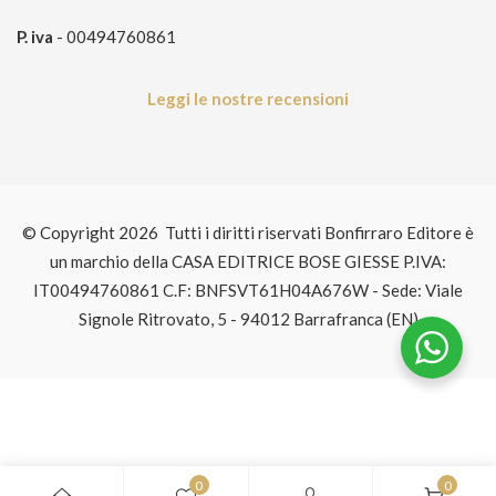
P. iva
- 00494760861
Leggi le nostre recensioni
© Copyright 2026 Tutti i diritti riservati Bonfirraro Editore è
un marchio della CASA EDITRICE BOSE GIESSE P.IVA:
IT00494760861 C.F: BNFSVT61H04A676W - Sede: Viale
Signole Ritrovato, 5 - 94012 Barrafranca (EN)
0
0