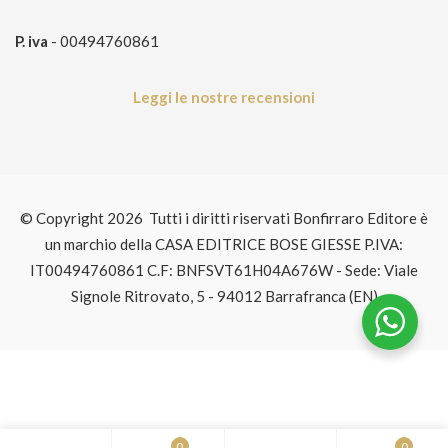
P. iva
- 00494760861
Leggi le nostre recensioni
© Copyright 2026 Tutti i diritti riservati Bonfirraro Editore è
un marchio della CASA EDITRICE BOSE GIESSE P.IVA:
IT00494760861 C.F: BNFSVT61H04A676W - Sede: Viale
Signole Ritrovato, 5 - 94012 Barrafranca (EN)
0
0