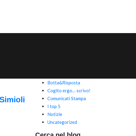
Botta&Risposta
Cogito ergo… scrivo!
Simioli
Comunicati Stampa
I top 5
Notizie
Uncategorized
Cerca nel blog