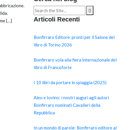
fabbricazione.
Search
lida.
for:
Articoli Recenti
ome […]
Bonfirraro Editore: pronti per il Salone del
libro di Torino 2026
Bonfirraro vola alla fiera internazionale del
libro di Francoforte
I 10 libri da portare in spiaggia (2025)
Aleo e Iovino: i nostri auguri agli autori
Bonfirraro nominati Cavalieri della
Repubblica
In un mondo di parole: Bonfirraro editore al