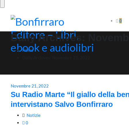
0
Daily Archives:
Novembr
Home
Daily Archives:
Novembre 21, 2022
Novembre 21, 2022
Su Radio Marte “Il giallo della be
intervistano Salvo Bonfirraro
Notizie
0