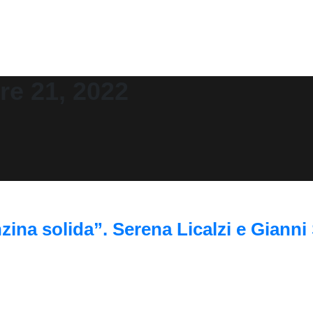
e 21, 2022
nzina solida”. Serena Licalzi e Gianni 