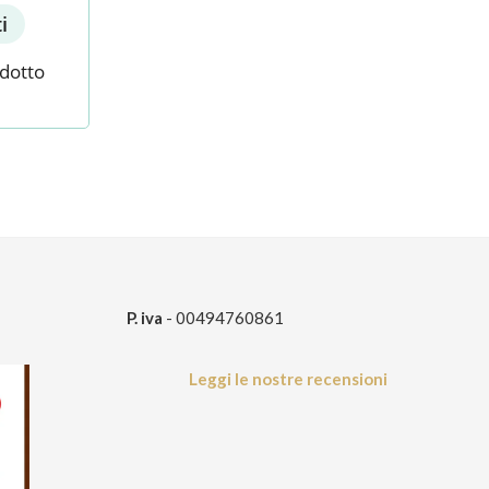
i
odotto
P. iva
- 00494760861
Leggi le nostre recensioni