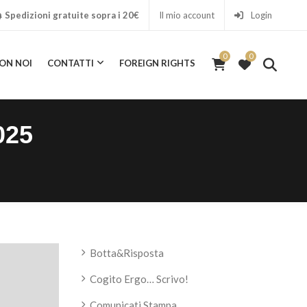
Spedizioni gratuite sopra i 20€
Il mio account
Login
0
0
ON NOI
CONTATTI
FOREIGN RIGHTS
0
ICA CON NOI
CONTATTI
FOREIGN RIGHTS
025
Botta&Risposta
Cogito Ergo… Scrivo!
Comunicati Stampa