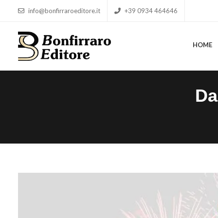
info@bonfirraroeditore.it
+39 0934 464646
HOME
HOME
Da