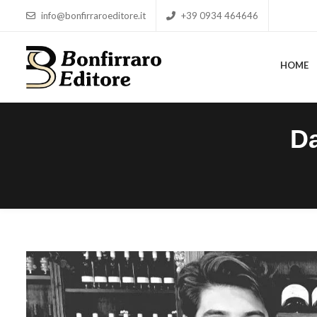
info@bonfirraroeditore.it
+39 0934 464646
HOME
HOME
Da