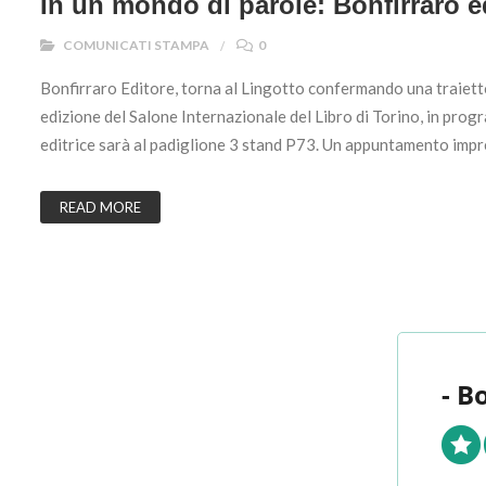
In un mondo di parole: Bonfirraro ed
COMUNICATI STAMPA
0
Bonfirraro Editore, torna al Lingotto confermando una traiett
edizione del Salone Internazionale del Libro di Torino, in pro
editrice sarà al padiglione 3 stand P73. Un appuntamento impre
READ MORE
- B