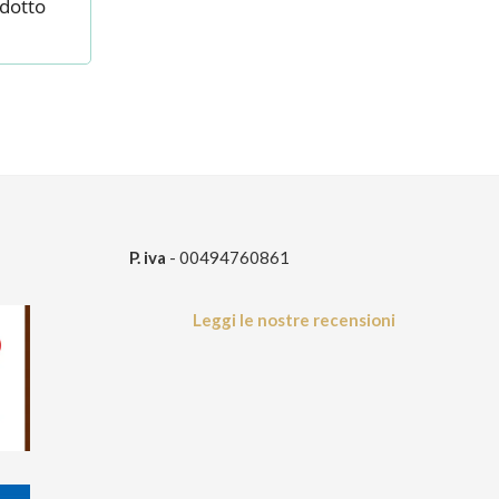
odotto
P. iva
- 00494760861
Leggi le nostre recensioni