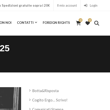
Spedizioni gratuite sopra i 20€
Il mio account
Login
0
0
ON NOI
CONTATTI
FOREIGN RIGHTS
0
ICA CON NOI
CONTATTI
FOREIGN RIGHTS
025
Botta&Risposta
Cogito Ergo… Scrivo!
Comunicati Stampa