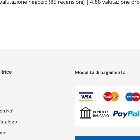
valutazione negozio
(85 recensioni)
|
4.88 valutazione pr
trice
Modalità di pagamento
Con Noi
Catalogo
one