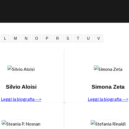
L
M
N
O
P
R
S
T
U
V
Silvio Aloisi
Simona Zeta
Leggi la biografia -->
Leggi la biografia -->