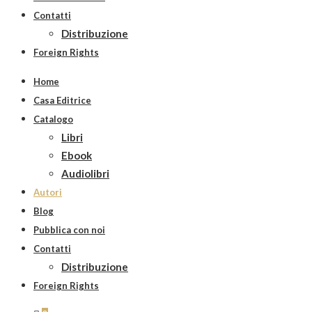
Contatti
Distribuzione
Foreign Rights
Home
Casa Editrice
Catalogo
Libri
Ebook
Audiolibri
Autori
Blog
Pubblica con noi
Contatti
Distribuzione
Foreign Rights