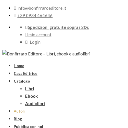
info@bonfirraroeditore.it
+39 0934 464646
Spedizioni gratuite sopra i 20€
Il mio account
Login
Home
Casa Editrice
Catalogo
Libri
Ebook
Audiolibri
Autori
Blog
Pubblica con noi