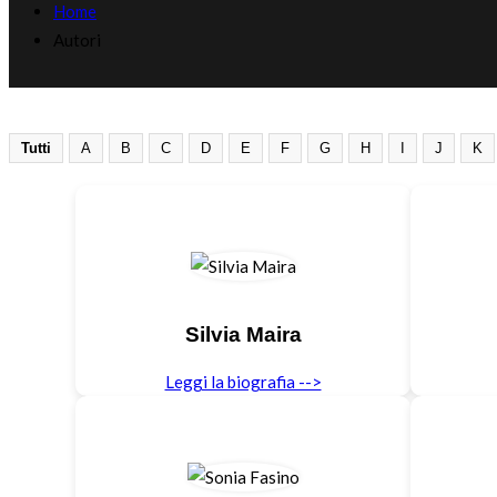
Home
Autori
Tutti
A
B
C
D
E
F
G
H
I
J
K
Silvia Maira
Leggi la biografia -->