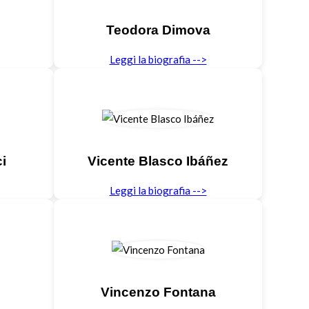
Teodora Dimova
Leggi la biografia -->
i
Vicente Blasco Ibáñez
Leggi la biografia -->
Vincenzo Fontana