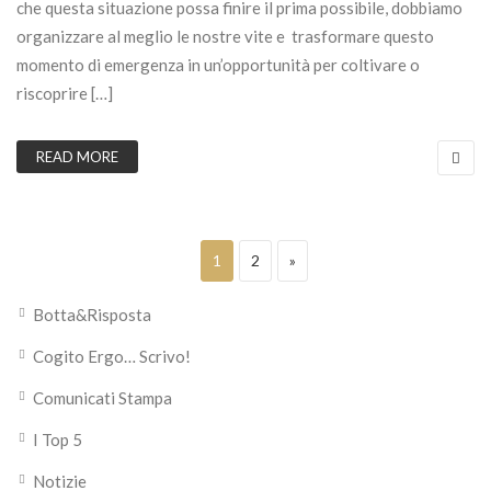
che questa situazione possa finire il prima possibile, dobbiamo
organizzare al meglio le nostre vite e trasformare questo
momento di emergenza in un’opportunità per coltivare o
riscoprire […]
READ MORE
Paginazione degli articoli
Page
Page
Next page
1
2
»
Botta&Risposta
Cogito Ergo… Scrivo!
Comunicati Stampa
I Top 5
Notizie