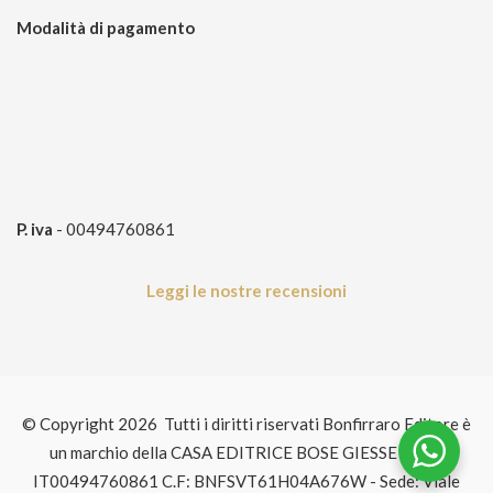
Modalità di pagamento
P. iva
- 00494760861
Leggi le nostre recensioni
© Copyright 2026 Tutti i diritti riservati Bonfirraro Editore è
un marchio della CASA EDITRICE BOSE GIESSE P.IVA:
IT00494760861 C.F: BNFSVT61H04A676W - Sede: Viale