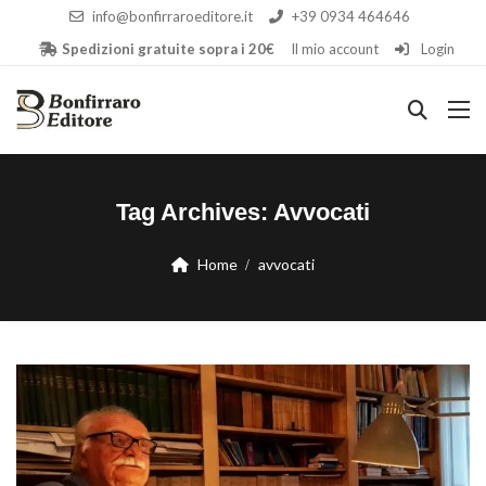
info@bonfirraroeditore.it
+39 0934 464646
Spedizioni gratuite sopra i 20€
Il mio account
Login
Tag Archives:
Avvocati
Home
avvocati