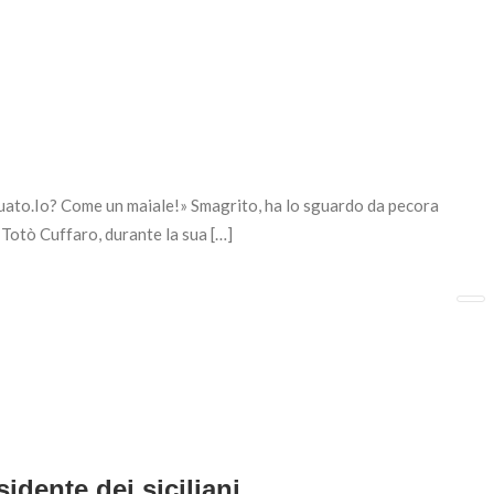
uato.Io? Come un maiale!» Smagrito, ha lo sguardo da pecora
o Totò Cuffaro, durante la sua […]
dente dei siciliani