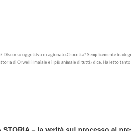
asi? Discorso oggettivo e ragionato.Crocetta? Semplicemente inadeg
toria di Orwell il maiale è il più animale di tutti» dice. Ha letto tant
RIA – la verità sul processo al presi