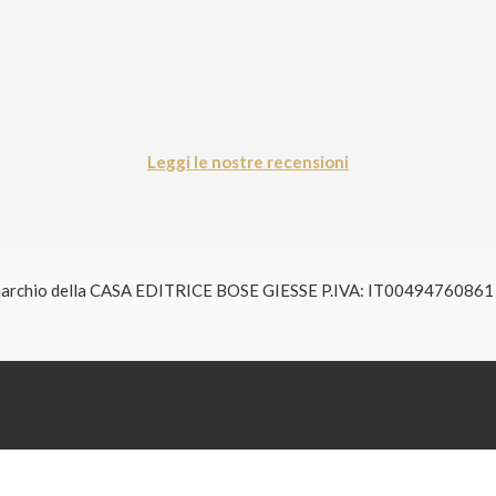
Leggi le nostre recensioni
è un marchio della CASA EDITRICE BOSE GIESSE P.IVA: IT004947608