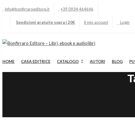
info@bonfirraroeditore.it
+39 0934 464646
Spedizioni gratuite sopra i 20€
Il mio account
Login
HOME
CASA EDITRICE
CATALOGO
AUTORI
BLOG
PU
T