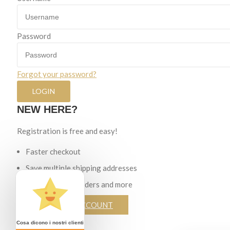
Password
Forgot your password?
NEW HERE?
Registration is free and easy!
Faster checkout
Save multiple shipping addresses
View and track orders and more
CREATE AN ACCOUNT
Cosa dicono i nostri clienti