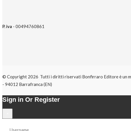
P. iva
- 00494760861
© Copyright 2026 Tutti i diritti riservati Bonfirraro Editore 
- 94012 Barrafranca (EN)
Sign in Or Register
×
Username