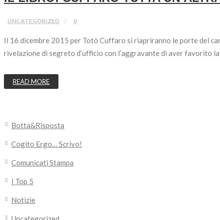
UNCATEGORIZED
0
Il 16 dicembre 2015 per Totò Cuffaro si riapriranno le porte del car
rivelazione di segreto d’ufficio con l’aggravante di aver favorito l
READ MORE
Botta&Risposta
Cogito Ergo… Scrivo!
Comunicati Stampa
I Top 5
Notizie
Uncategorized