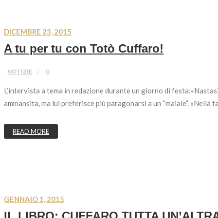
DICEMBRE 23, 2015
A tu per tu con Totò Cuffaro!
NOTIZIE
0
L’intervista a tema in redazione durante un giorno di festa:«Nast
ammansita, ma lui preferisce più paragonarsi a un “maiale”. «Nella fat
READ MORE
GENNAIO 1, 2015
IL LIBRO: CUFFARO TUTTA UN’ALTRA STO