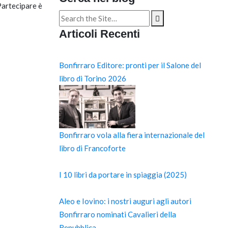
Partecipare è
Search
for:
Articoli Recenti
Bonfirraro Editore: pronti per il Salone del
libro di Torino 2026
Bonfirraro vola alla fiera internazionale del
libro di Francoforte
I 10 libri da portare in spiaggia (2025)
Aleo e Iovino: i nostri auguri agli autori
Bonfirraro nominati Cavalieri della
Repubblica