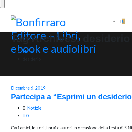
0
Tag Archives:
desiderio
Home
desiderio
Dicembre 6, 2019
Partecipa a “Esprimi un desiderio
Notizie
0
Cari amici, lettori, librai e autori in occasione della festa di S