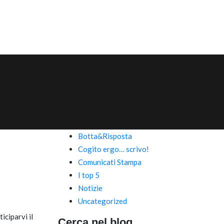
Botta&Risposta
Cogito ergo… scrivo!
Comunicati Stampa
I top 5
Notizie
Uncategorized
iciparvi il
Cerca nel blog