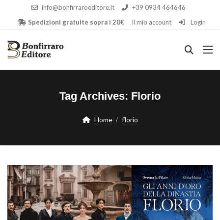
info@bonfirraroeditore.it
+39 0934 464646
Spedizioni gratuite sopra i 20€
Il mio account
Login
Tag Archives:
Florio
Home
florio