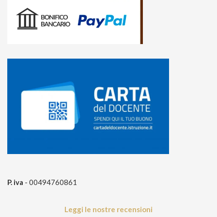
P. iva
- 00494760861
Leggi le nostre recensioni