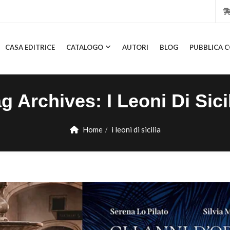
CASA EDITRICE
CATALOGO
AUTORI
BLOG
PUBBLICA C
CASA EDITRICE
CATALOGO
AUTORI
BLOG
PUBBL
ag Archives:
I Leoni Di Sici
Home
i leoni di sicilia