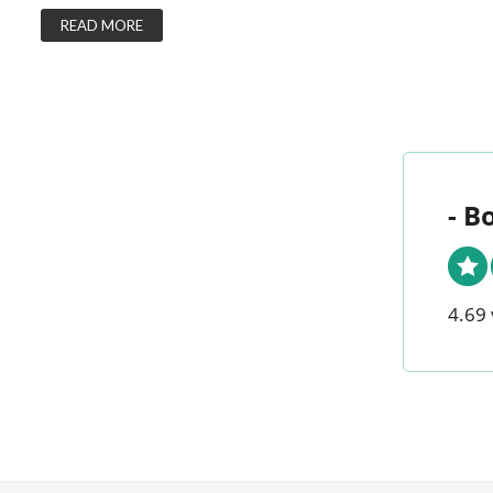
READ MORE
- B
4.69 