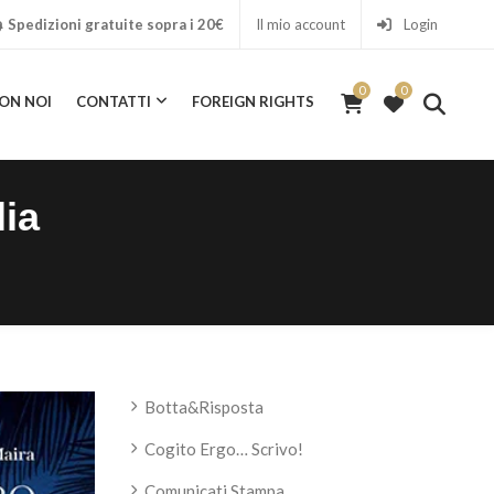
Spedizioni gratuite sopra i 20€
Il mio account
Login
0
0
ON NOI
CONTATTI
FOREIGN RIGHTS
0
ICA CON NOI
CONTATTI
FOREIGN RIGHTS
lia
Botta&Risposta
Cogito Ergo… Scrivo!
Comunicati Stampa