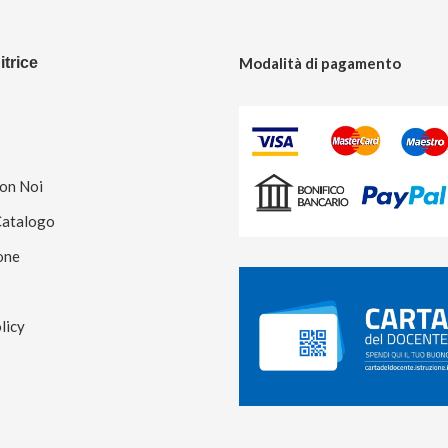
trice
Modalità di pagamento
Con Noi
Catalogo
one
licy