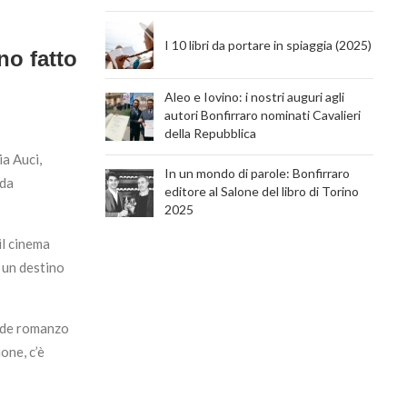
I 10 libri da portare in spiaggia (2025)
no fatto
Aleo e Iovino: i nostri auguri agli
autori Bonfirraro nominati Cavalieri
della Repubblica
ia Auci,
In un mondo di parole: Bonfirraro
 da
editore al Salone del libro di Torino
2025
il cinema
, un destino
ande romanzo
ione, c’è