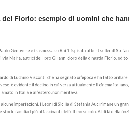
ria dei Florio: esempio di uomini che han
a Paolo Genovese e trasmessa su Rai 1, ispirata al best seller di Stefan
via Maira, autrici del libro Gli anni d’oro della dinastia Florio, edito
ardo di Luchino Visconti, che ha segnato un’epoca e ha fatto brillare 
ese, è evidente il declino in cui versa attualmente il cinema italiano
amato in Italia e all’estero, non meritava.
 alcune imperfezioni, I Leoni di Sicilia di Stefania Auci rimane un gr
storie familiari più affascinanti dell’ultimo secolo. Al di là della finz