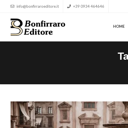
info@bonfirraroeditore.it
+39 0934 464646
HOME
HOME
T