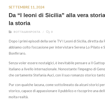
SETTEMBRE 11, 2024
Da “I leoni di Sicilia” alla vera sto
la storia
BOTTA&RISPOSTA
0
Dopo i primi episodi della serie TV I Leoni di Sicilia, diretta d
abbiamo colto l’occasione per intervistare Serena Lo Pilato e Sil
Bonfirraro.
Senza voler essere nostalgici, è inevitabile pensare a Il Gattop
italiano a livello internazionale. Nonostante l’impegno di Genov
che certamente Stefania Auci, con il suo romanzo storico tanto 
Pur con qualche lacuna, come sottolineato da alcuni storici per
storico, capace di appassionare il pubblico e riscoprire una delle 
molta realtà.