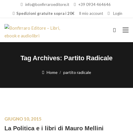
info@bonfirraroeditore.it
+39 0934 464646
Spedizioni gratuite sopra i 20€
Il mio account
Login
Tag Archives:
Partito Radicale
Home
partito radicale
GIUGNO 10, 2015
La Politica e i libri di Mauro Mellini