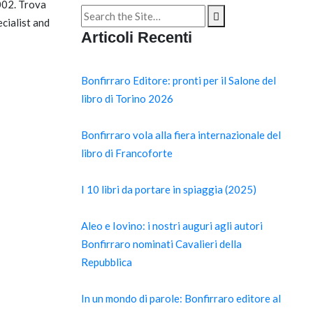
2002. Trova
Search
cialist and
for:
Articoli Recenti
Bonfirraro Editore: pronti per il Salone del
libro di Torino 2026
Bonfirraro vola alla fiera internazionale del
libro di Francoforte
I 10 libri da portare in spiaggia (2025)
Aleo e Iovino: i nostri auguri agli autori
Bonfirraro nominati Cavalieri della
Repubblica
In un mondo di parole: Bonfirraro editore al