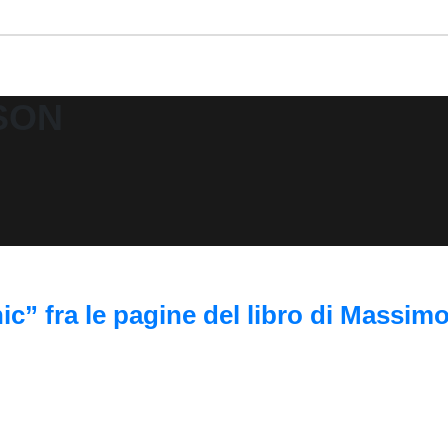
SON
nic” fra le pagine del libro di Massim