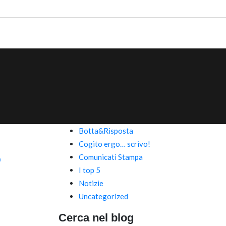
Botta&Risposta
Cogito ergo… scrivo!
o
Comunicati Stampa
I top 5
Notizie
Uncategorized
Cerca nel blog