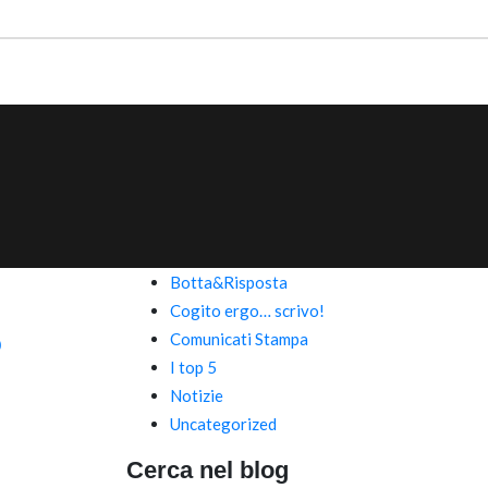
Botta&Risposta
Cogito ergo… scrivo!
o
Comunicati Stampa
I top 5
Notizie
Uncategorized
Cerca nel blog