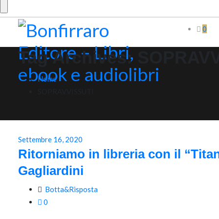
0
Tag Archives:
SOPRAVV
Home
SOPRAVVISSUTI
Settembre 16, 2020
Ritorniamo in libreria con il “Tita
Gagliardini
Botta&Risposta
0