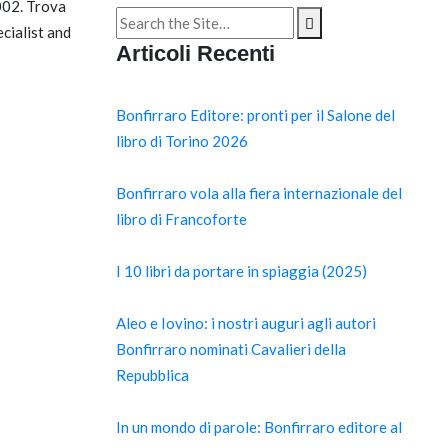
2002. Trova
Search
cialist and
for:
Articoli Recenti
Bonfirraro Editore: pronti per il Salone del
libro di Torino 2026
Bonfirraro vola alla fiera internazionale del
libro di Francoforte
I 10 libri da portare in spiaggia (2025)
Aleo e Iovino: i nostri auguri agli autori
Bonfirraro nominati Cavalieri della
Repubblica
In un mondo di parole: Bonfirraro editore al