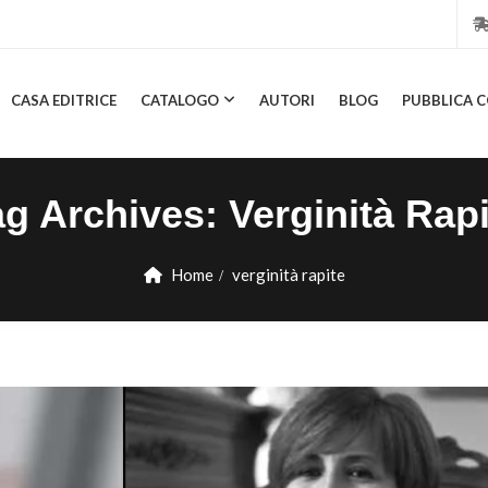
CASA EDITRICE
CATALOGO
AUTORI
BLOG
PUBBLICA C
CASA EDITRICE
CATALOGO
AUTORI
BLOG
PUBBL
ag Archives:
Verginità Rapi
Home
verginità rapite