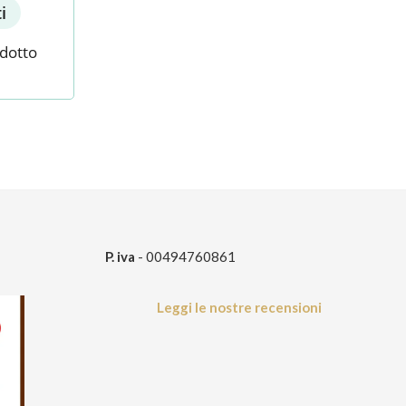
i
odotto
P. iva
- 00494760861
Leggi le nostre recensioni