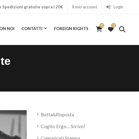
Spedizioni gratuite sopra i 20€
Il mio account
Login
0
0
ON NOI
CONTATTI
FOREIGN RIGHTS
0
ICA CON NOI
CONTATTI
FOREIGN RIGHTS
te
Botta&Risposta
Cogito Ergo… Scrivo!
Comunicati Stampa