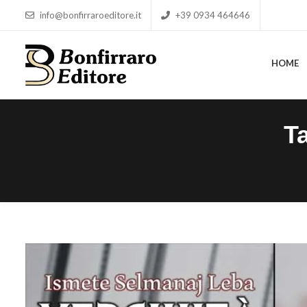
info@bonfirraroeditore.it
+39 0934 464646
HOME
HOME
T