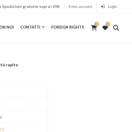
Spedizioni gratuite sopra i 20€
Il mio account
Login
0
0
ON NOI
CONTATTI
FOREIGN RIGHTS
0
ICA CON NOI
CONTATTI
FOREIGN RIGHTS
ità rapite
ra
 21