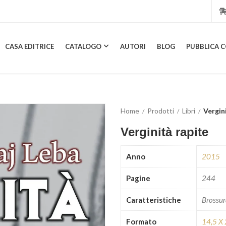
CASA EDITRICE
CATALOGO
AUTORI
BLOG
PUBBLICA C
CASA EDITRICE
CATALOGO
AUTORI
BLOG
PUBBL
Home
Prodotti
Libri
Vergin
Verginità rapite
Anno
2015
Pagine
244
Caratteristiche
Brossu
Formato
14,5 X