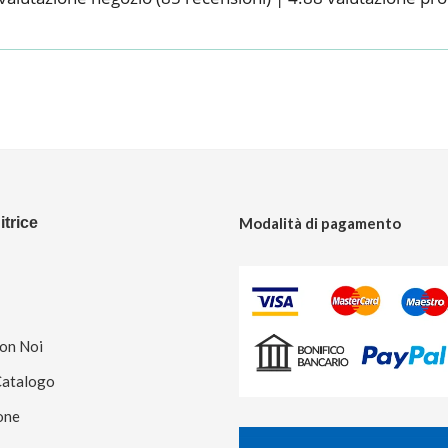
trice
Modalità di pagamento
Con Noi
Catalogo
one