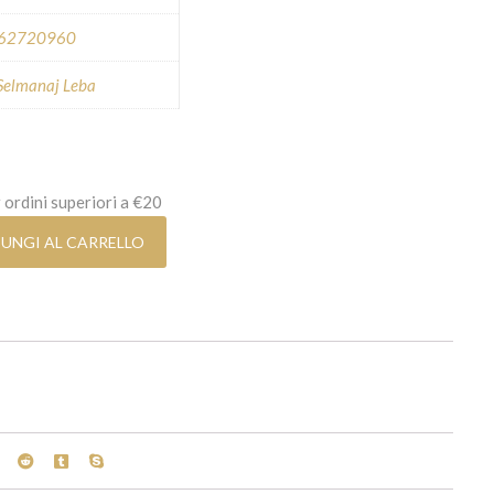
62720960
Selmanaj Leba
 ordini superiori a €20
UNGI AL CARRELLO