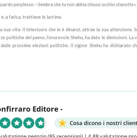
guardo perplesso ‒ Sembra che tu non abbia chiuso occhio stanotte».
, a fatica, trattiene le lacrime.
sua vita. Il televisore che le è dinanzi, attrae la sua attenzione. 
orze politiche del paese, l’onorevole Shehu, ha dato le dimissioni. La 
le prossime elezioni politiche. Il signor Shehu ha dichiarato che s
onfirraro Editore -
Cosa dicono i nostri client
valutazione negozio
(85 recensioni)
|
4.88 valutazione pr