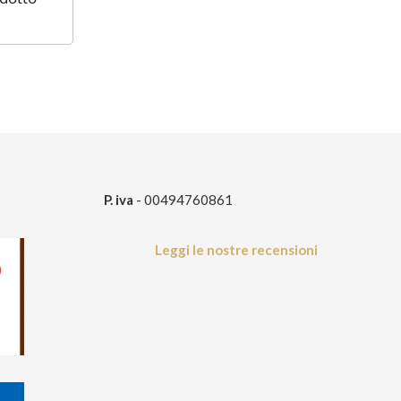
P. iva
- 00494760861
Leggi le nostre recensioni