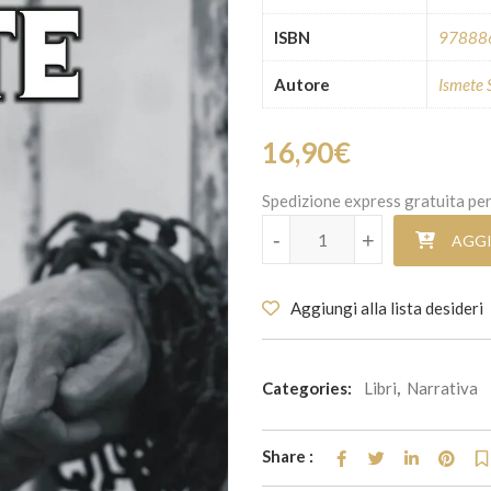
ISBN
97888
Autore
Ismete 
16,90
€
Spedizione express gratuita per
Verginità rapite quantità
-
-
+
+
AGGI
Aggiungi alla lista desideri
Categories:
Libri
,
Narrativa
Share :