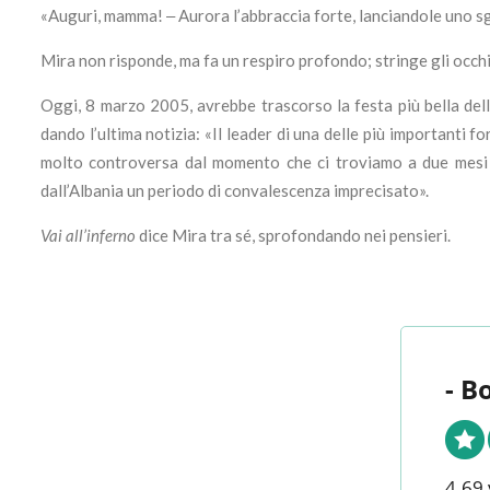
«Auguri, mamma! ‒ Aurora l’abbraccia forte, lanciandole uno s
Mira non risponde, ma fa un respiro profondo; stringe gli occhi e
Oggi, 8 marzo 2005, avrebbe trascorso la festa più bella della 
dando l’ultima notizia: «Il leader di una delle più importanti f
molto controversa dal momento che ci troviamo a due mesi dal
dall’Albania un periodo di convalescenza imprecisato».
Vai all’inferno
dice Mira tra sé, sprofondando nei pensieri.
- B
4.69 