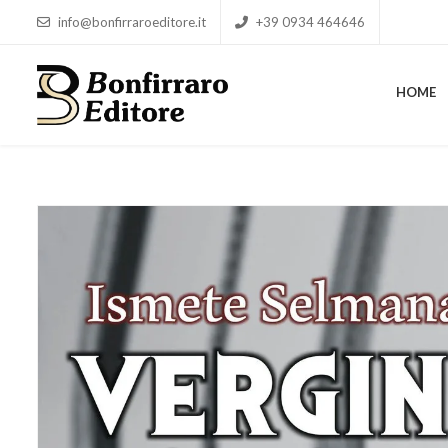
info@bonfirraroeditore.it
+39 0934 464646
HOME
HOME