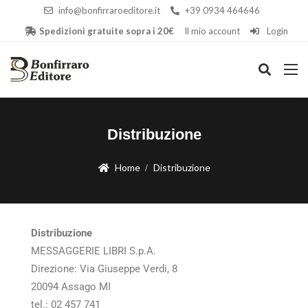
info@bonfirraroeditore.it
+39 0934 464646
Spedizioni gratuite sopra i 20€
Il mio account
Login
Distribuzione
Home
Distribuzione
Distribuzione
MESSAGGERIE LIBRI S.p.A.
Direzione: Via Giuseppe Verdi, 8
20094 Assago MI
tel.: 02 457 741