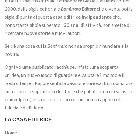
Infatti, il marchio iniziale
Editrice Bose Giesse
è affiancato, nel
2000, dalla sigla editoriale
Bonfirraro
Editore
che diventa poi la
sigla di punta di questa
casa editrice indipendente
che,
nonostante abbia superato i
30 anni
di attività, non smette di
ricercare nuove storie e nuovi autori.
Se c’è una cosa cui la
Bonfirraro
non sa proprio rinunciare è la
novità.
Ogni volume pubblicato racchiude, infatti, una scoperta,
un’idea, un nuovo modo di guardare e valutare il mondo e il
nostro tempo. Rappresenta la passione curiosa di un uomo che
ama i libri ma soprattutto le storie che pubblica, da cui si lascia
coinvolgere, instaurando coi propri autori un rapporto di
fiducia e di dialogo.
LA CASA EDITRICE
Home