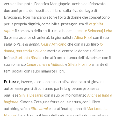
vera della nipote, Federica Mangiapelo, uccisa dal fidanzato
due anni prima dell’uscita del libro, sulla riva del lago di
Bracciano. Non mancano storie forti di donne che combattono
per la propria dignità, come Mira
,
protagonista
di
Verginità
rapite
, il romanzo della scrittrice albanese
Ismete Selmanaj Leba
(la prima autrice straniera)
,
la giornalista
Alina Rizzi
con il suo
saggio
Pelle di donna,
Giusy Africano
che con il suo libro
Io
donna, una storia siciliana
mette al centro le donne siciliane
.
Infine,
Stefania Rinaldi
che affronta il tema dell’alzheimer con il
suo romanzo
Come cenere a Vallaida
e
Silvia Fiorino
amante di
temi sociali con i suoi numerosi libri.
Futura
è, invece, la collana di narrativa dedicata ai giovani
autori emergenti di cui fanno parte la giovane promessa
pugliese
Silvia Desario
con il suo primo romanzo
Anche la luna è
bugiarda
; Simona Zeta, una forza della natura, con il libro
autobiografico
Ritrovarmi
e la raffinata penna di
Mariuccia La
Manna
che affronta il tema della violenza sulla donna nel suo