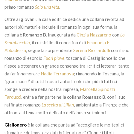
primo romanzo
Solo una vita
.
Oltre ai giovani, la casa editrice dedica una collana rivolta ad
autori più maturi e include il romanzo in ogni sua forma, la
collana è
Romanzo B
. Inaugurata da
Cinzia Nazzareno
con
Lo
Scarabocchio
,
il cui strillo di copertina è di
Emanuela E.
Abbadessa
; segue la sorprendente
Serena Ricciardulli
con il suo
romanzo di esordio
Fuori piove
, toscana di Castiglioncello che
riesce a ottenere un grande consenso tra i critici letterari tanto
da far innamorare
Nadia Terranova
; rimanendo in Toscana, la
“gran madre” di tutti i nostri autori, colei che più di tutti ci
spinge a credere nella nostra impresa,
Marcella Spinozzi
Tarducci
,
entra a far parte nella collana
Romanzo B.
con il suo
raffinato romanzo
La scelta di Lilian
, ambientato a Firenze e che
affronta il tema molto delicato dell’abuso sui minori.
Giallonero
è la collana che punta ad “accogliere le molteplici
sfumature del mystery, dal thriller al noir”. Cinque i titoli