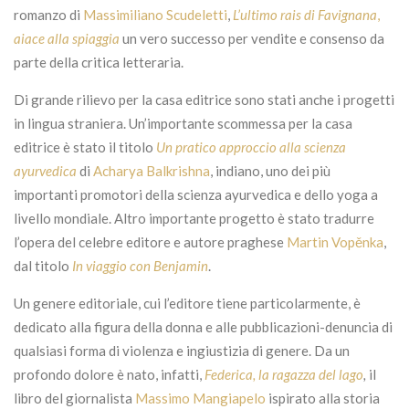
romanzo di
Massimiliano Scudeletti
,
L’ultimo rais di Favignana
,
aiace alla spiaggia
un vero successo per vendite e consenso da
parte della critica letteraria.
Di grande rilievo per la casa editrice sono stati anche i progetti
in lingua straniera. Un’importante scommessa per la casa
editrice è stato il titolo
Un pratico approccio alla scienza
ayurvedica
di
Acharya Balkrishna
, indiano, uno dei più
importanti promotori della scienza ayurvedica e dello yoga a
livello mondiale. Altro importante progetto è stato tradurre
l’opera del celebre editore e autore praghese
Martin Vopěnka
,
dal titolo
In viaggio con Benjamin
.
Un genere editoriale, cui l’editore tiene particolarmente, è
dedicato alla figura della donna e alle pubblicazioni-denuncia di
qualsiasi forma di violenza e ingiustizia di genere. Da un
profondo dolore è nato, infatti,
Federica, la ragazza del lago
,
il
libro del giornalista
Massimo Mangiapelo
ispirato alla storia