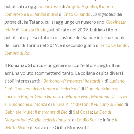
pubblicati a oggi:
Tende rosse
di
Angelo Agnello
,
Il diario
Lombroso e il killer dei musei
di
Enzo Orlando
,
La ragnatela del
potere
di Jim Tatano, cui si aggiunge un numero uno,
Giovinezza
letale
di
Nunzia Ruvio
, pubblicato nel 2009. L’ultimo titolo
pubblicato, presentato in occasione del Salone internazionale
del libro di Torino nel 2019, è il secondo giallo di
Enzo Orlando
,
L’ombra di Rol
.
Il
Romanzo Storico
è un genere su cui l’editore, negli ultimi
anni, ha voluto scommetterci tanto. La collana ospita diversi
titoli interessanti:
I Borbone: «Piemontesi bastardi!»
di
Luciano
Cini
;
Il mistero della tomba di Federico II
di
Daniela Scimeca
;
Lucrezia Borgia-Giulia
Farnese
e
Murate vive , Marianna De Leyva
e le monache di Monza
di
Bruna K. Midleton
;
Il vulcano di Enea
di
Gabriele Mulè
;
Il mercante di Dio
di
Sal Costa
;
La Dea di
Morgantina
e
Voglio vederti danzare
di
Emilio Sarli
e infine
Il
delitto Sicilia
di Salvatore Grillo Morassutti.