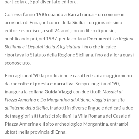
particolare, è poi diventato editore.
Correva l’anno
1986
quando a
Barrafranca
– un comune in
provincia di Enna, nel cuore della
Sicilia
– un giovanissimo
editore esordisce, a soli 24 anni, con un libro di poesie,
pubblicando poi, nel 1987, per la collana
Documenti
,
La Regione
Siciliana e i Deputati della X legislatura
, libro che in calce
riportava lo Statuto della Regione Siciliana, fino ad allora quasi
sconosciuto.
Fino agli anni ‘90 la produzione è caratterizzata maggiormente
da
raccolte di poesia e narrativa
. Sempre negli anni ‘90,
inaugura la collana
Guida Viaggi
con due titoli:
Mosaici di
Piazza Armerina
e
Da Morgantina ad Aidone: viaggio in un sito
all’interno della Sicilia
, tradotti in diverse lingue e dedicati a due
dei maggiori siti turistici siciliani, la Villa Romana del Casale di
Piazza Armerina e il sito archeologico Morgantina, entrambi
ubicati nella provincia di Enna.