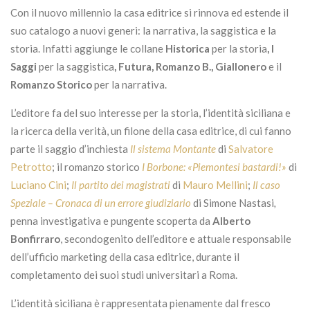
Con il nuovo millennio la casa editrice si rinnova ed estende il
suo catalogo a nuovi generi: la narrativa, la saggistica e la
storia. Infatti aggiunge le collane
Historica
per la storia
, I
Saggi
per la saggistica
, Futura, Romanzo B., Giallonero
e il
Romanzo Storico
per la narrativa.
L’editore fa del suo interesse per la storia, l’identità siciliana e
la ricerca della verità, un filone della casa editrice, di cui fanno
parte il saggio d’inchiesta
Il sistema Montante
di
Salvatore
Petrotto
; il romanzo storico
I Borbone: «Piemontesi bastardi!»
di
Luciano Cini
;
Il partito dei magistrati
di
Mauro Mellini
;
Il caso
Speziale – Cronaca di un errore giudiziario
di Simone Nastasi
,
penna investigativa e pungente scoperta da
Alberto
Bonfirraro
, secondogenito dell’editore e attuale responsabile
dell’ufficio marketing della casa editrice, durante il
completamento dei suoi studi universitari a Roma.
L’identità siciliana è rappresentata pienamente dal fresco