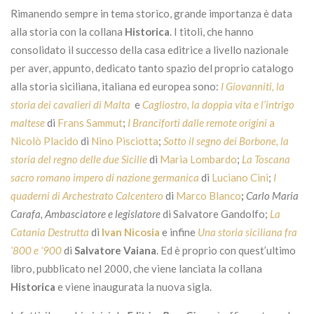
Rimanendo sempre in tema storico, grande importanza è data
alla storia con la collana
Historica
. I titoli, che hanno
consolidato il successo della casa editrice a livello nazionale
per aver, appunto, dedicato tanto spazio del proprio catalogo
alla storia siciliana, italiana ed europea sono:
I Giovanniti, la
storia dei cavalieri di Malta
e
Cagliostro, la doppia vita e l’intrigo
maltese
di
Frans Sammut
;
I Branciforti dalle remote origini
a
Nicolò Placido
di
Nino Pisciotta
;
Sotto il segno dei Borbone, la
storia del regno delle due Sicilie
di
Maria Lombardo
;
La Toscana
sacro romano impero di nazione germanica
di
Luciano Cini
;
I
quaderni di Archestrato Calcentero
di
Marco Blanco
;
Carlo Maria
Carafa, Ambasciatore e legislatore
di Salvatore Gandolfo;
La
Catania Destrutta
di
Ivan Nicosia
e infine
Una storia siciliana fra
‘800 e ‘900
di
Salvatore Vaiana
. Ed è proprio con quest’ultimo
libro, pubblicato nel 2000, che viene lanciata la collana
Historica
e viene inaugurata la nuova sigla.