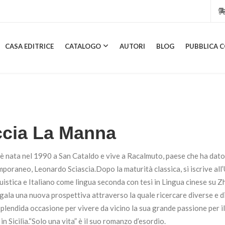
CASA EDITRICE
CATALOGO
AUTORI
BLOG
PUBBLICA C
CASA EDITRICE
CATALOGO
AUTORI
BLOG
PUBBL
ccia La Manna
 nata nel 1990 a San Cataldo e vive a Racalmuto, paese che ha dato i
poraneo, Leonardo Sciascia.Dopo la maturità classica, si iscrive all’
stica e Italiano come lingua seconda con tesi in Lingua cinese su Zha
gala una nuova prospettiva attraverso la quale ricercare diverse e d
 splendida occasione per vivere da vicino la sua grande passione per 
 in Sicilia.“Solo una vita” è il suo romanzo d’esordio.