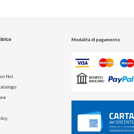
trice
Modalità di pagamento
Con Noi
Catalogo
one
licy