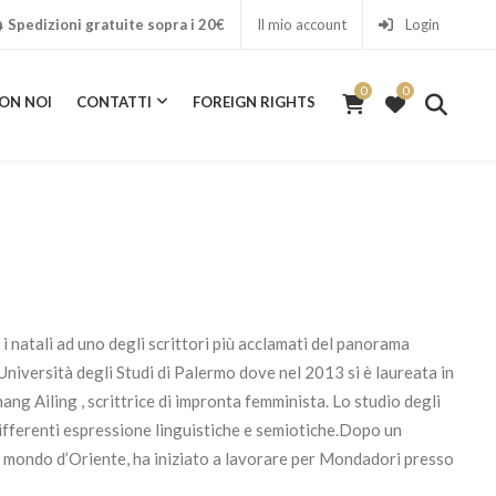
Spedizioni gratuite sopra i 20€
Il mio account
Login
0
0
ON NOI
CONTATTI
FOREIGN RIGHTS
0
ICA CON NOI
CONTATTI
FOREIGN RIGHTS
 natali ad uno degli scrittori più acclamati del panorama
Università degli Studi di Palermo dove nel 2013 si è laureata in
ng Ailing , scrittrice di impronta femminista. Lo studio degli
ifferenti espressione linguistiche e semiotiche.Dopo un
il mondo d’Oriente, ha iniziato a lavorare per Mondadori presso