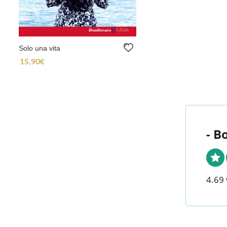
Solo una vita
15,90
€
- B
4.69 