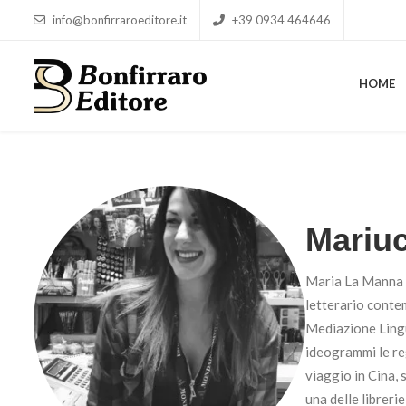
info@bonfirraroeditore.it
+39 0934 464646
HOME
HOME
Mariu
Maria La Manna è
letterario contem
Mediazione Lingui
ideogrammi le re
viaggio in Cina,
una delle librerie