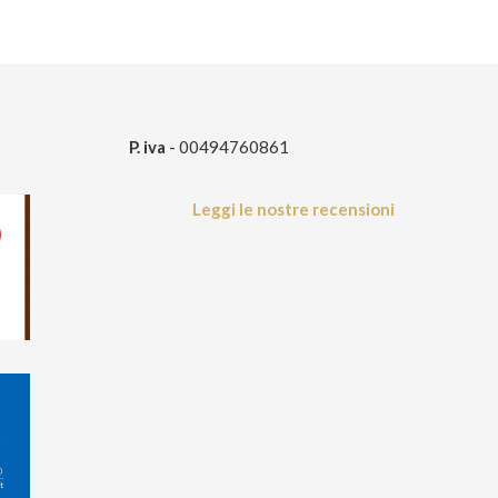
P. iva
- 00494760861
Leggi le nostre recensioni