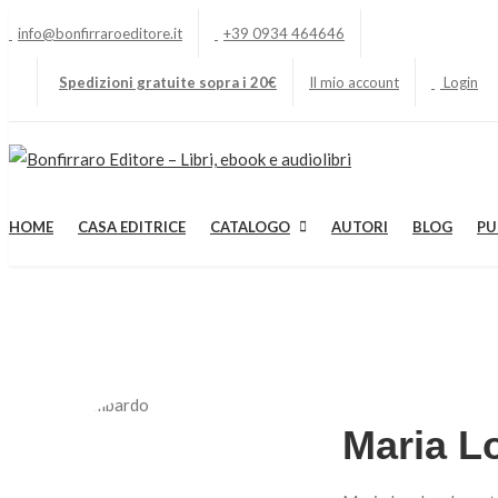
info@bonfirraroeditore.it
+39 0934 464646
Spedizioni gratuite sopra i 20€
Il mio account
Login
HOME
CASA EDITRICE
CATALOGO
AUTORI
BLOG
PU
H
Maria L