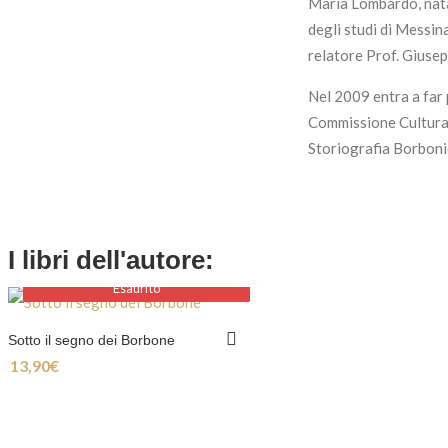
Maria Lombardo, nata 
degli studi di Messin
relatore Prof. Giusep
Nel 2009 entra a far 
Commissione Cultura, 
Storiografia Borbonic
I libri dell'autore:
Esaurito
Esaurito
Sotto il segno dei Borbone
13,90
€