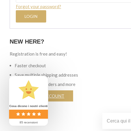
Forgot your password?
NEW HERE?
Registration is free and easy!
Faster checkout
Save multiple shipping addresses
View and track orders and more
CREATE AN ACCOUNT
Cosa dicono i nostri clienti
Search for:
85 recensioni