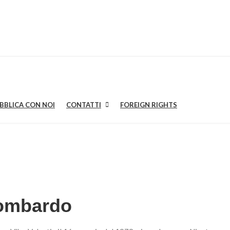
BBLICA CON NOI
CONTATTI
FOREIGN RIGHTS
OME
CASA EDITRICE
CATALOGO
AUTORI
BLOG
P
ombardo