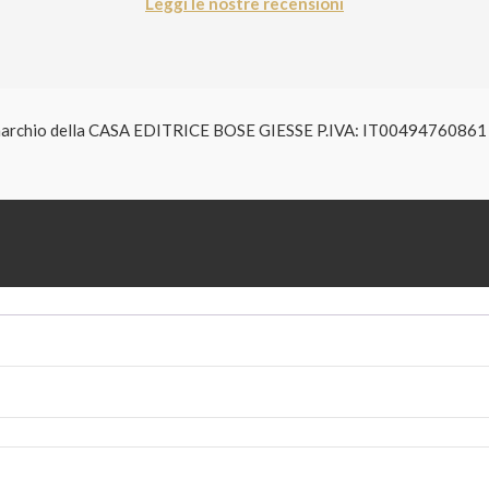
Leggi le nostre recensioni
è un marchio della CASA EDITRICE BOSE GIESSE P.IVA: IT004947608