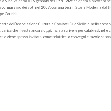
a Vibo Valentia il 16 gennaio del 1978, vive ed opera a Nicotera nell
a col massimo dei voti nel 2009, con una tesi in Storia Moderna dal ti
pe Cariddi.
parte dell’Associazione Culturale Comitati Due Sicilie e, nello stes
carica che riveste ancora oggi. Inzia a scrivere per calabresi.net e 
a e viene spesso invitata, come relatrice, a convegni e tavole roton