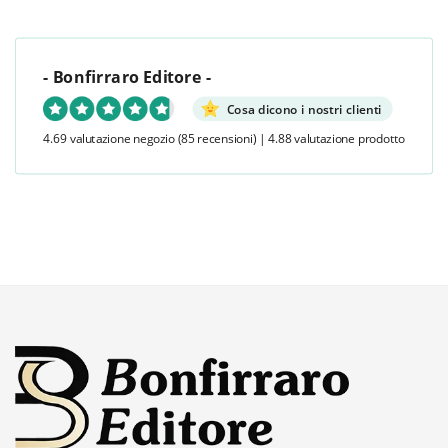
- Bonfirraro Editore -
Cosa dicono i nostri clienti
4.69 valutazione negozio
(85 recensioni)
|
4.88 valutazione prodotto