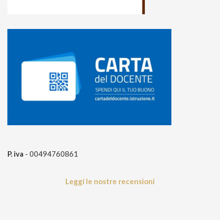
P. iva
- 00494760861
Leggi le nostre recensioni