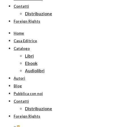
Contatti
Distribuzione
Foreign Rights
Home
Casa Editrice
Catalogo
Libri
Ebook
Audiolibri
Autori
Blog
Pubblica con noi
Contatti
Distribuzione
Foreign Rights