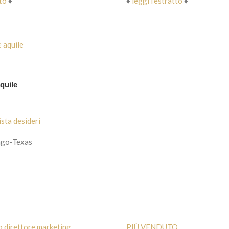
tto
♦
♦
leggi l’estratto
♦
aquile
ista desideri
ago-Texas
PIÙ VENDUTO