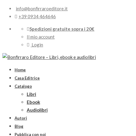
info@bonfirraroeditore.it
+39 0934 464646
Spedizioni gratuite sopra i 20€
Il mio account
Login
Home
Casa Editrice
Catalogo
Libri
Ebook
Audiolibri
Autori
Blog
Pubblica con noi