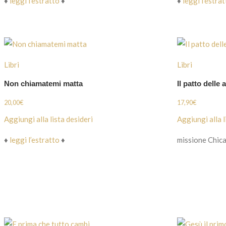
♦
leggi l’estratto
♦
♦
leggi l’estra
Libri
Libri
Non chiamatemi matta
Il patto delle 
20,00
€
17,90
€
Aggiungi alla lista desideri
Aggiungi alla l
♦
leggi l’estratto
♦
missione Chic