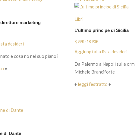
Libri
 direttore marketing
L’ultimo principe di Sicilia
Fascia
8,99
€
-
18,90
€
ista desideri
di
Aggiungi alla lista desideri
nato e cosa no nel suo piano?
prezzo:
Da Palermo a Napoli sulle orm
da
tto
♦
Michele Branciforte
8,99€
a
♦
leggi l’estratto
♦
18,90€
e di Dante