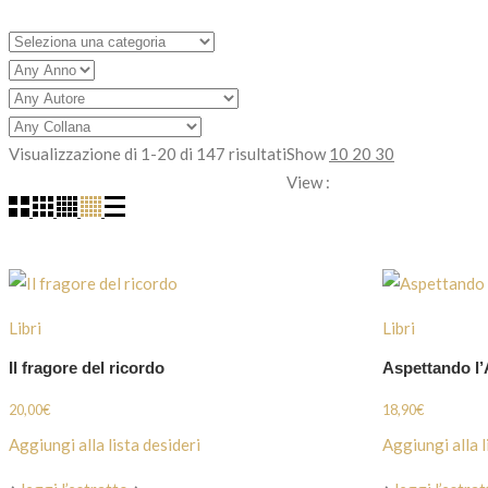
Ordina
Visualizzazione di 1-20 di 147 risultati
Show
10
20
30
in
View :
base
al
più
recente
Libri
Libri
Il fragore del ricordo
Aspettando l’
20,00
€
18,90
€
Aggiungi alla lista desideri
Aggiungi alla l