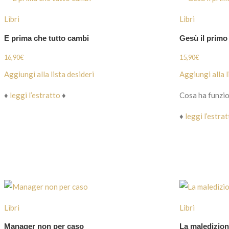
Libri
Libri
E prima che tutto cambi
Gesù il primo
16,90
€
15,90
€
Aggiungi alla lista desideri
Aggiungi alla l
♦
leggi l’estratto
♦
Cosa ha funzio
♦
leggi l’estra
Libri
Libri
Manager non per caso
La maledizion