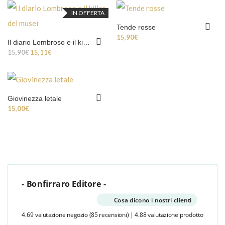
IN OFFERTA
Tende rosse
15,90
€
Il diario Lombroso e il killer dei musei
Il prezzo originale era: 15,90€.
Il prezzo attuale è: 15,11€.
15,90
€
15,11
€
Giovinezza letale
15,00
€
- Bonfirraro Editore -
Cosa dicono i nostri clienti
4.69 valutazione negozio
(85 recensioni)
|
4.88 valutazione prodotto