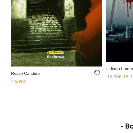
Il diario Lombr
Rosso Candido
15,90
€
15,1
Il pre
16,90
€
- B