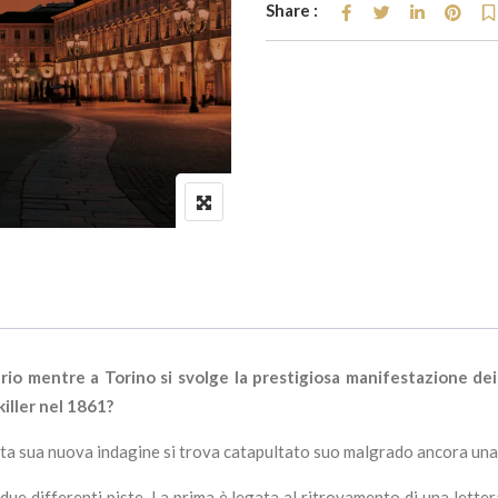
Share :
prio mentre a Torino si svolge la prestigiosa manifestazione dei 
killer nel 1861?
sta sua nuova indagine si trova catapultato suo malgrado ancora una 
due differenti piste. La prima è legata al ritrovamento di una lette