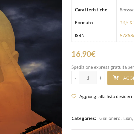
Caratteristiche
Brossu
Formato
14,5 X
ISBN
97888
16,90
€
Spedizione express gratuita per
L'ombra di Rol quantità
-
-
+
+
AGGI
Aggiungi alla lista desideri
Categories:
Giallonero
,
Libri
,