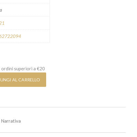
ra
 21
62722094
 ordini superiori a €20
UNGI AL CARRELLO
Narrativa