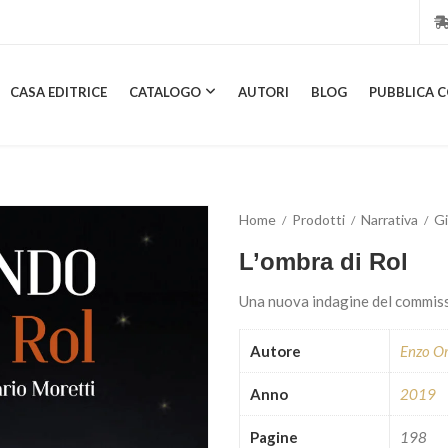
CASA EDITRICE
CATALOGO
AUTORI
BLOG
PUBBLICA C
CASA EDITRICE
CATALOGO
AUTORI
BLOG
PUBBL
Home
Prodotti
Narrativa
Gi
L’ombra di Rol
Una nuova indagine del commis
Autore
Enzo O
Anno
2019
Pagine
198