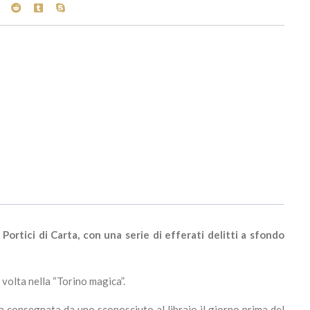
Portici di Carta, con una serie di efferati delitti a sfondo
volta nella “Torino magica”.
ra consegnata da uno sconosciuto al libraio il giorno prima del