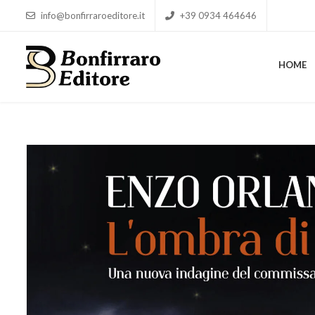
info@bonfirraroeditore.it
+39 0934 464646
HOME
HOME