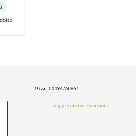
i
odotto
P. iva
- 00494760861
Leggi le nostre recensioni