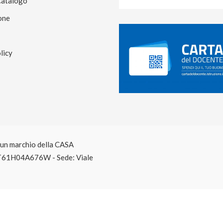
Catalogo
one
licy
è un marchio della CASA
T61H04A676W - Sede: Viale