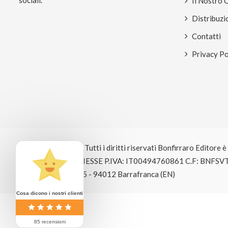
Il Nostro 
Distribuzi
Contatti
Privacy Po
© Copyright 2026 Tutti i diritti riservati Bonfirraro Editore 
EDITRICE BOSE GIESSE P.IVA: IT00494760861 C.F: BNFSV
Signole Ritrovato, 5 - 94012 Barrafranca (EN)
Cosa dicono i nostri clienti
85 recensioni