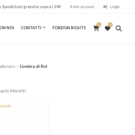
Spedizioni gratuite sopra i 20€
Il mio account
Login
0
0
ON NOI
CONTATTI
FOREIGN RIGHTS
0
ICA CON NOI
CONTATTI
FOREIGN RIGHTS
allonero
L’ombra di Rol
sario Moretti
rlando