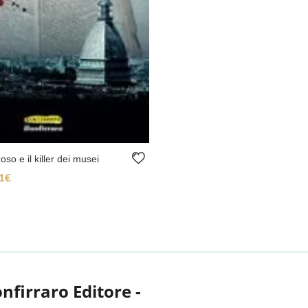
oso e il killer dei musei
1
€
zzo originale era: 15,90€.
Il prezzo attuale è: 15,11€.
onfirraro Editore -