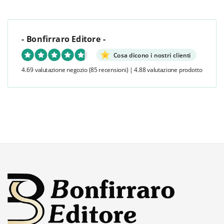
- Bonfirraro Editore -
Cosa dicono i nostri clienti
4.69 valutazione negozio
(85 recensioni)
|
4.88 valutazione prodotto