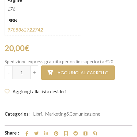
176
ISBN
9788862722742
20,00
€
Spedizione express gratuita per ordini superiori a €20
Manager non per caso quantità
-
+
AGGIUNGI AL CARRELLO
Aggiungi alla lista desideri
Categories:
Libri
,
Marketing&Comunicazione
Share :