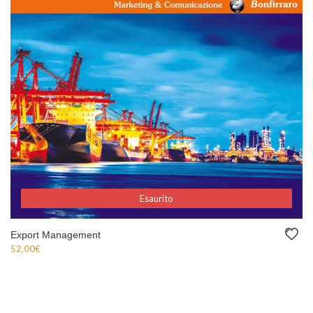
Esaurito
Esaurito
Export Management
52,00
€