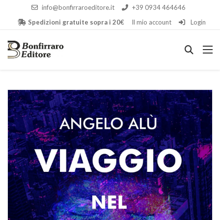
info@bonfirraroeditore.it
+39 0934 464646
Spedizioni gratuite sopra i 20€
Il mio account
Login