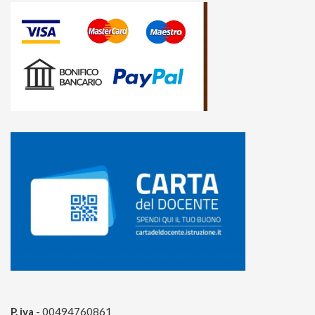
P. iva
- 00494760861