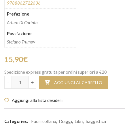
9788862722636
Prefazione
Arturo Di Corinto
Postfazione
Stefano Trumpy
15,90
€
Spedizione express gratuita per ordini superiori a €20
Viaggio nel futuro quantità
-
+
AGGIUNGI AL CARRELLO
Aggiungi alla lista desideri
Categories:
Fuori collana
,
I Saggi
,
Libri
,
Saggistica