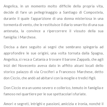
Angelica, in un momento molto difficile della propria vita,
decide di fare un pellegrinaggio a Santiago di Compostela,
durante il quale l’apparizione di una donna misteriosa in una
tormenta di vento, che le restituisce il diario smarrito di una sua
antenata, la convince a ripercorrere il vissuto della sua
famiglia: i Marchese.
Decisa a dare seguito ai segni che sembrano spingerla ad
approfondire le sue origini, una volta tornata dalla Spagna,
Angelica, si reca a Catania a trovare il barone Zappalà, che agli
inizi del Novecento aveva dato in affitto alcuni locali dello
storico palazzo di via Crociferi a Francesco Marchese, detto
don Ciccio, che andò ad abitarvi con la moglie e tredici figli.
Don Ciccio era un uomo severo e collerico, temuto in famiglia e
famoso nel quartiere per le sue spettacolari sfuriate.
Amori e segreti, intrighi e passioni, amicizia e ironia, nonché il