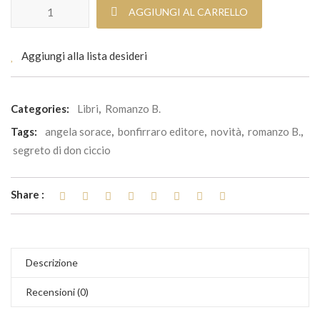
Il segreto di don Ciccio quantità
AGGIUNGI AL CARRELLO
Aggiungi alla lista desideri
Categories:
Libri
,
Romanzo B.
Tags:
angela sorace
,
bonfirraro editore
,
novità
,
romanzo B.
,
segreto di don ciccio
Share :
Descrizione
Recensioni (0)