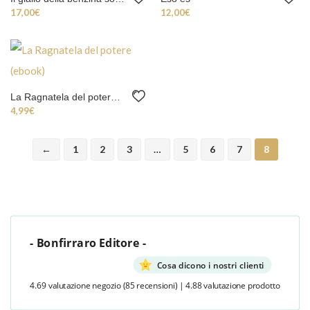
17,00
€
12,00
€
La Ragnatela del potere (ebook)
4,99
€
←
1
2
3
…
5
6
7
8
- Bonfirraro Editore -
Cosa dicono i nostri clienti
4.69 valutazione negozio
(85 recensioni)
|
4.88 valutazione prodotto