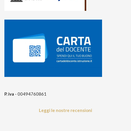
P. iva
- 00494760861
Leggi le nostre recensioni