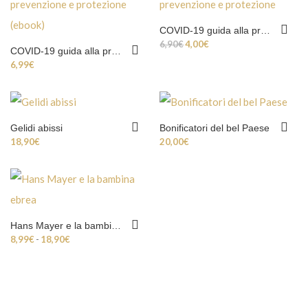
COVID-19 guida alla prevenzione e protezione
Il prezzo originale era: 6,90€.
Il prezzo attuale è: 4,00€.
6,90
€
4,00
€
COVID-19 guida alla prevenzione e protezione (ebook)
6,99
€
Gelidi abissi
Bonificatori del bel Paese
18,90
€
20,00
€
Hans Mayer e la bambina ebrea
Fascia di prezzo: da 8,99€ a 18,90€
8,99
€
-
18,90
€