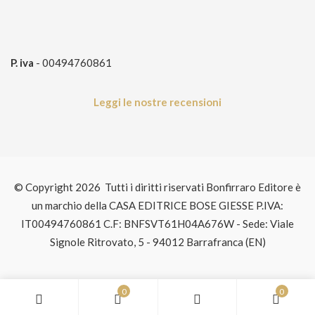
P. iva
- 00494760861
Leggi le nostre recensioni
© Copyright 2026 Tutti i diritti riservati Bonfirraro Editore è
un marchio della CASA EDITRICE BOSE GIESSE P.IVA:
IT00494760861 C.F: BNFSVT61H04A676W - Sede: Viale
Signole Ritrovato, 5 - 94012 Barrafranca (EN)
0
0