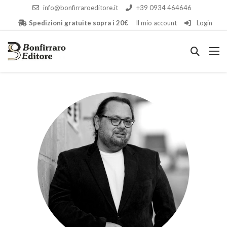
info@bonfirraroeditore.it
+39 0934 464646
Spedizioni gratuite sopra i 20€
Il mio account
Login