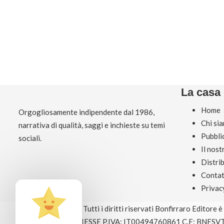
La casa 
Home
Orgogliosamente indipendente dal 1986,
Chi si
narrativa di qualità, saggi e inchieste su temi
Pubbli
sociali.
Il nos
Distri
Contat
Privac
© Copyright 2026 Tutti i diritti riservati Bonfirraro Editore 
EDITRICE BOSE GIESSE P.IVA: IT00494760861 C.F: BNFSV