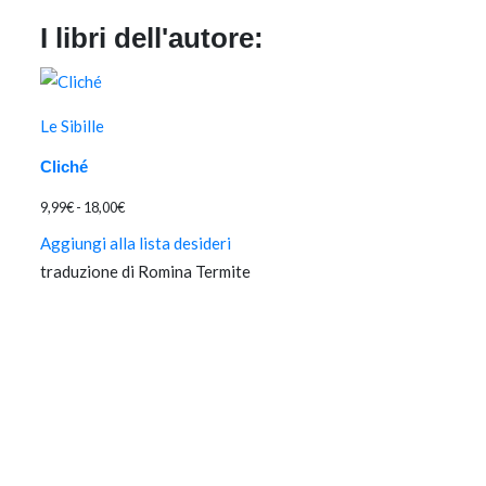
I libri dell'autore:
Le Sibille
Cliché
Fascia
9,99
€
-
18,00
€
di
Aggiungi alla lista desideri
prezzo:
traduzione di Romina Termite
da
9,99€
a
18,00€