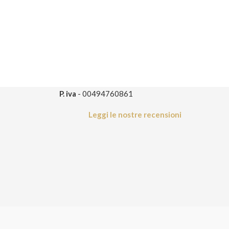
P. iva
- 00494760861
Leggi le nostre recensioni