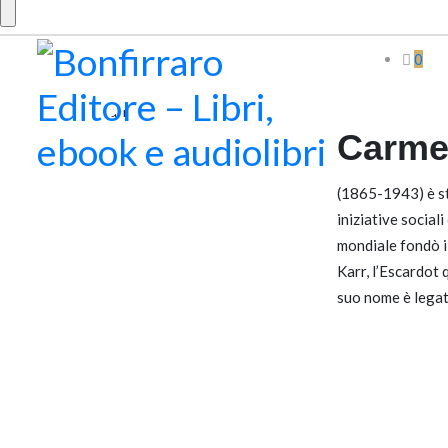
0
Carme
(1865-1943) è sta
iniziative social
mondiale fondò i
Karr, l’Escardot 
suo nome è legato