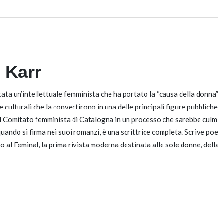
 Karr
ta un’intellettuale femminista che ha portato la “causa della donna” a
i e culturali che la convertirono in una delle principali figure pubbli
l Comitato femminista di Catalogna in un processo che sarebbe culmin
quando si firma nei suoi romanzi, è una scrittrice completa. Scrive poes
 al Feminal, la prima rivista moderna destinata alle sole donne, della 