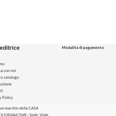
editrice
Modalità di pagamento
amo
ca con noi
tro catalogo
buzione
ti
y Policy
è un marchio della CASA
T61H04A676W - Sede: Viale