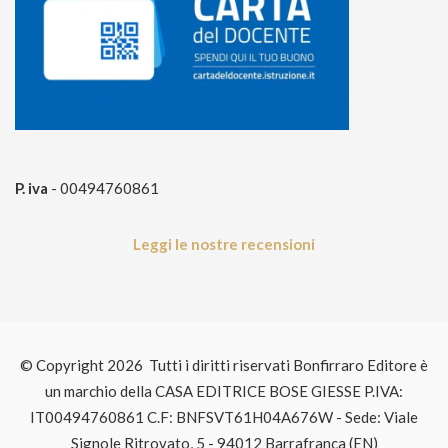
P. iva
- 00494760861
Leggi le nostre recensioni
© Copyright 2026 Tutti i diritti riservati Bonfirraro Editore è
un marchio della CASA EDITRICE BOSE GIESSE P.IVA:
IT00494760861 C.F: BNFSVT61H04A676W - Sede: Viale
Signole Ritrovato, 5 - 94012 Barrafranca (EN)