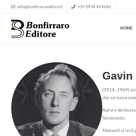
info@bonfirraroeditore.it
+39 0934 464646
HOME
HOME
Gavin
(1914–1969) scrit
che scriveva com
Autore del bestse
Novecento.
Maxwell si recò p