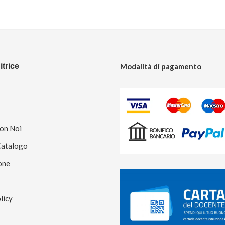
trice
Modalità di pagamento
Con Noi
Catalogo
one
licy