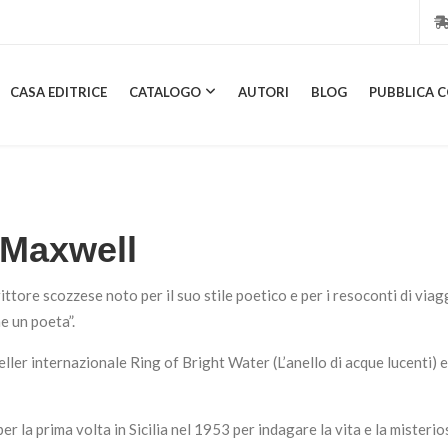
CASA EDITRICE
CATALOGO
AUTORI
BLOG
PUBBLICA C
CASA EDITRICE
CATALOGO
AUTORI
BLOG
PUBBL
 Maxwell
tore scozzese noto per il suo stile poetico e per i resoconti di viagg
e un poeta”.
ller internazionale Ring of Bright Water (L’anello di acque lucenti) e d
er la prima volta in Sicilia nel 1953 per indagare la vita e la misteri