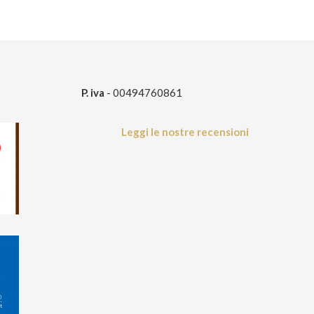
P. iva
- 00494760861
Leggi le nostre recensioni