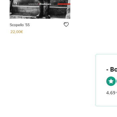
Scopello ’55
22,00
€
- B
4.69 