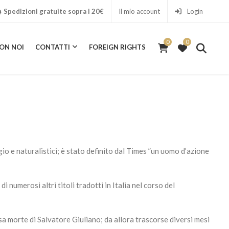
Spedizioni gratuite sopra i 20€
Il mio account
Login
0
0
ON NOI
CONTATTI
FOREIGN RIGHTS
0
ICA CON NOI
CONTATTI
FOREIGN RIGHTS
io e naturalistici; è stato definito dal Times ”un uomo d’azione
i numerosi altri titoli tradotti in Italia nel corso del
osa morte di Salvatore Giuliano; da allora trascorse diversi mesi