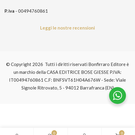
P. iva
- 00494760861
Leggi le nostre recensioni
© Copyright 2026 Tutti i diritti riservati Bonfirraro Editore è
un marchio della CASA EDITRICE BOSE GIESSE P.IVA:
IT00494760861 C.F: BNFSVT61H04A676W - Sede: Viale
Signole Ritrovato, 5 - 94012 Barrafranca (EN)
0
0