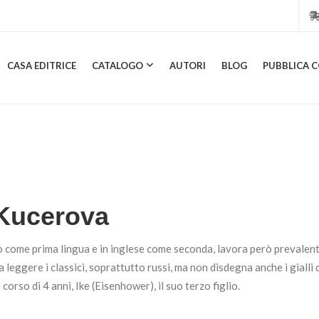
CASA EDITRICE
CATALOGO
AUTORI
BLOG
PUBBLICA C
CASA EDITRICE
CATALOGO
AUTORI
BLOG
PUBBL
 Kucerova
 come prima lingua e in inglese come seconda, lavora però prevalentem
leggere i classici, soprattutto russi, ma non disdegna anche i gialli 
corso di 4 anni, Ike (Eisenhower), il suo terzo figlio.