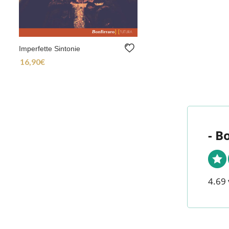
Imperfette Sintonie
16,90
€
- B
4.69 