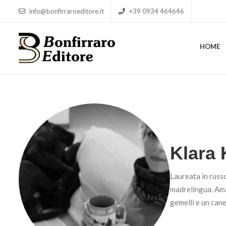
info@bonfirraroeditore.it
+39 0934 464646
HOME
HOME
Klara
Laureata in russo
madrelingua. Ama 
gemelli e un cane 