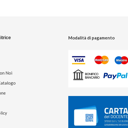
trice
Modalità di pagamento
Con Noi
Catalogo
one
licy