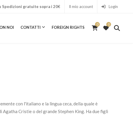
Spedizioni gratuite sopra i 20€
Il mio account
Login
0
0
ON NOI
CONTATTI
FOREIGN RIGHTS
0
ICA CON NOI
CONTATTI
FOREIGN RIGHTS
ente con l'italiano e la lingua ceca, della quale è
di Agatha Cristie o del grande Stephen King. Ha due figli