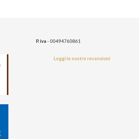
P. iva
- 00494760861
Leggi le nostre recensioni