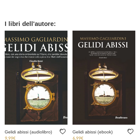
I libri dell'autore:
Gelidi abissi (audiolibro)
Gelidi abissi (ebook)
9,99
€
6,99
€