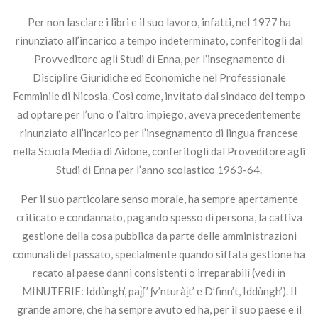
Per non lasciare i libri e il suo lavoro, infatti, nel 1977 ha
rinunziato all’incarico a tempo indeterminato, conferitogli dal
Provveditore agli Studi di Enna, per l’insegnamento di
Disciplire Giuridiche ed Economiche nel Professionale
Femminile di Nicosia. Così come, invitato dal sindaco del tempo
ad optare per l’uno o l’altro impiego, aveva precedentemente
rinunziato all’incarico per l’insegnamento di lingua francese
nella Scuola Media di Aidone, conferitogli dal Proveditore agli
Studi di Enna per l’anno scolastico 1963-64.
Per il suo particolare senso morale, ha sempre apertamente
criticato e condannato, pagando spesso di persona, la cattiva
gestione della cosa pubblica da parte delle amministrazioni
comunali del passato, specialmente quando siffata gestione ha
recato al paese danni consistenti o irreparabili (vedi in
MINUTERIE: Iddùngh’, paį̀ʃ ’ ʃv’nturài̯t’ e D’finn’t, Iddùngh’). Il
grande amore, che ha sempre avuto ed ha, per il suo paese e il