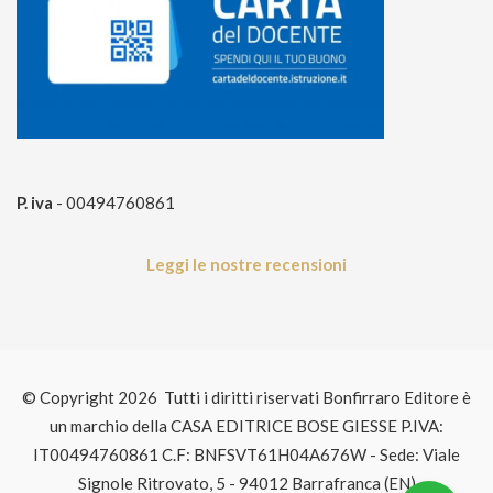
P. iva
- 00494760861
Leggi le nostre recensioni
© Copyright 2026 Tutti i diritti riservati Bonfirraro Editore è
un marchio della CASA EDITRICE BOSE GIESSE P.IVA:
IT00494760861 C.F: BNFSVT61H04A676W - Sede: Viale
Signole Ritrovato, 5 - 94012 Barrafranca (EN)