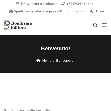
info@bonfirraroeditore.it
+39 0934 464646
Spedizioni gratuite sopra i 20€
Il mio account
Login
Benvenuto!
Home
Benvenuto!
Per ringraziarti della tua visita,