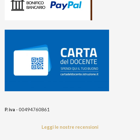
15
%
di sconto, solo per te
P. iva
- 00494760861
Iscriviti per ricevere il tuo sconto esclusivo e ricevere
aggiornamenti
s
u
lle nostre novità
!
Leggi le nostre recensioni