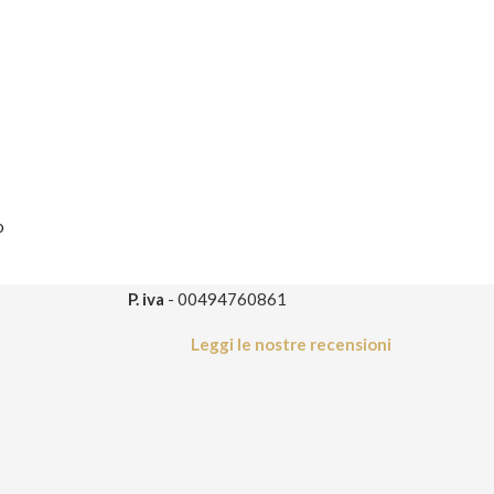
o
P. iva
- 00494760861
Leggi le nostre recensioni