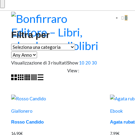
0
Filtra per
Ordina
Visualizzazione di 3 risultati
Show
10
20
30
in
View :
base
al
più
recente
Giallonero
Ebook
Rosso Candido
Agata rubat
16,90
€
7,99
€