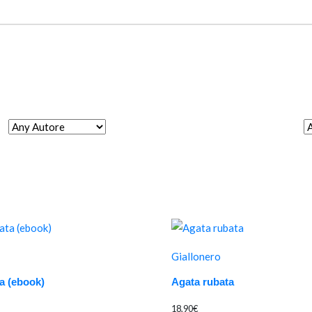
Giallonero
a (ebook)
Agata rubata
18,90
€