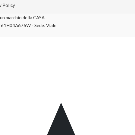
y Policy
è un marchio della CASA
T61H04A676W - Sede: Viale