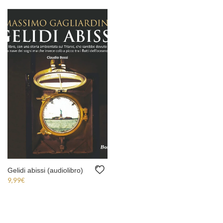
Gelidi abissi (audiolibro)
9,99
€