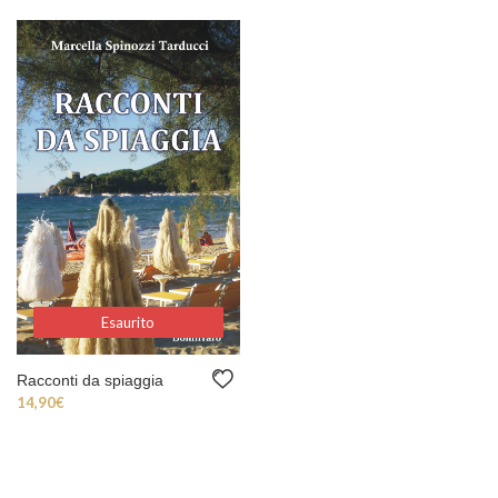
Esaurito
Esaurito
Racconti da spiaggia
14,90
€