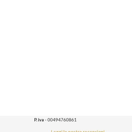
P. iva
- 00494760861
Leggi le nostre recensioni