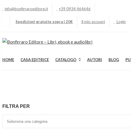
info@bonfirraroeditore.it
+39 0934 464646
Spedizioni gratuite sopra i 20€
Il mio account
Login
HOME
CASA EDITRICE
CATALOGO
AUTORI
BLOG
PU
FILTRA PER