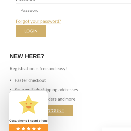
Forgot your password?
NEW HERE?
Registration is free and easy!
Faster checkout
Save multiple shipping addresses
View and track orders and more
CREATE AN ACCOUNT
Cosa dicono i nostri clienti
Search for: