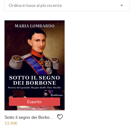
Ordina in base al più recente
Esaurito
Esaurito
Sotto il segno dei Borbone
13,90
€