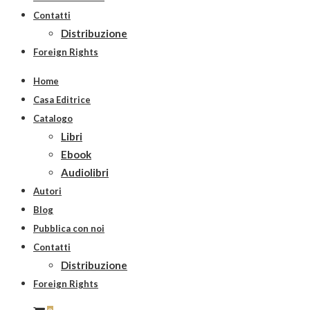
Contatti
Distribuzione
Foreign Rights
Home
Casa Editrice
Catalogo
Libri
Ebook
Audiolibri
Autori
Blog
Pubblica con noi
Contatti
Distribuzione
Foreign Rights