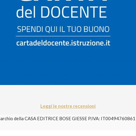
Leggi le nostre recensioni
è un marchio della CASA EDITRICE BOSE GIESSE P.IVA: IT004947608