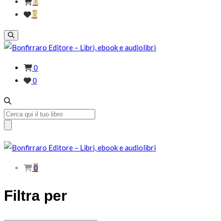
0
0
0
0
Search
for:
0
Filtra per