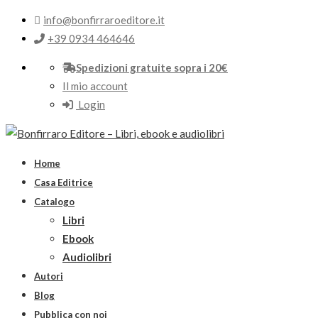
info@bonfirraroeditore.it
+39 0934 464646
Spedizioni gratuite sopra i 20€
Il mio account
Login
Home
Casa Editrice
Catalogo
Libri
Ebook
Audiolibri
Autori
Blog
Pubblica con noi