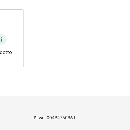
i
odotto
P. iva
- 00494760861