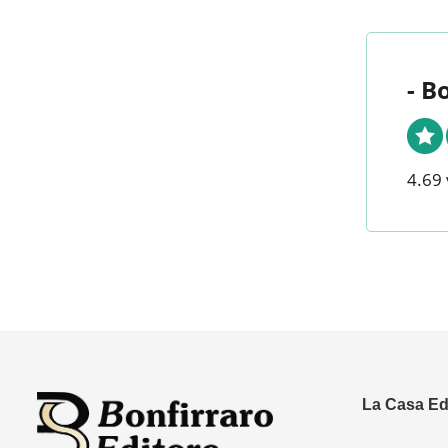
- B
4.69 
La Casa Edi