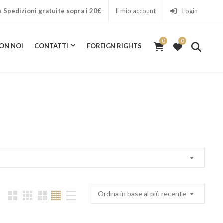
Spedizioni gratuite sopra i 20€
Il mio account
Login
0
0
ON NOI
CONTATTI
FOREIGN RIGHTS
0
ICA CON NOI
CONTATTI
FOREIGN RIGHTS
Ordina in base al più recente