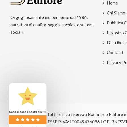
Home
Chi Siamo
Orgogliosamente indipendente dal 1986,
Pubblica 
narrativa di qualità, saggi e inchieste su temi
sociali.
Il Nostro 
Distribuzi
Contatti
Privacy Po
Cosa dicono i nostri clienti
© Copyright 2026 Tutti i diritti riservati Bonfirraro Editore 
EDITRICE BOSE GIESSE P.IVA: IT00494760861 C.F: BNFSV