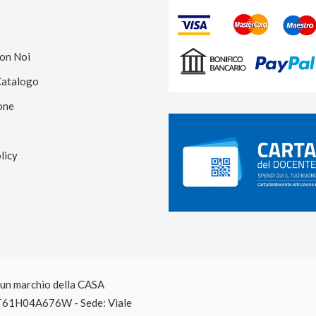
Con Noi
Catalogo
one
licy
è un marchio della CASA
T61H04A676W - Sede: Viale