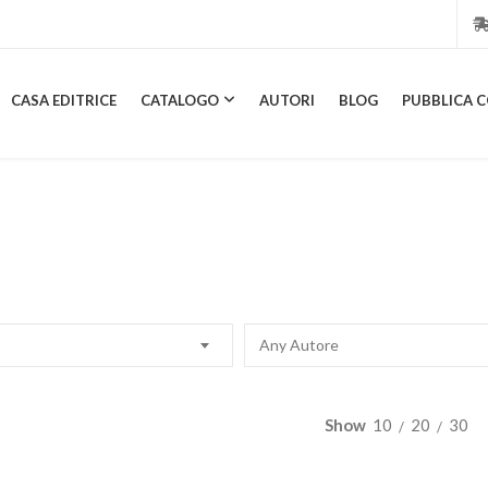
CASA EDITRICE
CATALOGO
AUTORI
BLOG
PUBBLICA C
CASA EDITRICE
CATALOGO
AUTORI
BLOG
PUBBL
Any Autore
Show
10
20
30